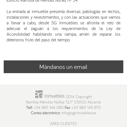
Edificio Rambla de Méndez Núñez nº 34.
La entrada al inmueble presenta diversas patologías en techos,
instalaciones y revestimientos, y con las actuaciones que vamos
a llevar a cabo, desde SG Inmuebles se afronta el reto de
adecuar el zaguán a los requerimientos de la Ley de
Accesibilidad habilitando una rampa, amén de reparar los
deterioros fruto del paso del tiempo.
Mándanos un email
2014 Copyright
Rambla Méndez Núñez 12,1° 03002 Alicante
+34 965 144 080
+34 965 145 870
Telf.:
Fax:
info@sginmuebles.es
Correo electrónico:
ÁREA CLIENTES