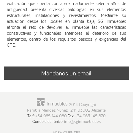
edificación que cuenta con aproximadamente setenta años de
antigüedad, presenta diversas patologías en sus elementos
estructurales, instalaciones y revestimientos. Mediante su
actuación desde los locales en planta baja, SG Inmuebles
afronta el reto de devolver al inmueble las características
constructivas y funcionales anteriores al deterioro de sus
elementos, dentro de los requisitos básicos y exigencias del
CTE.
Mándanos un email
2014 Copyright
Rambla Méndez Núñez 12,1° 03002 Alicante
+34 965 144 080
+34 965 145 870
Telf.:
Fax:
info@sginmuebles.es
Correo electrónico:
ÁREA CLIENTES