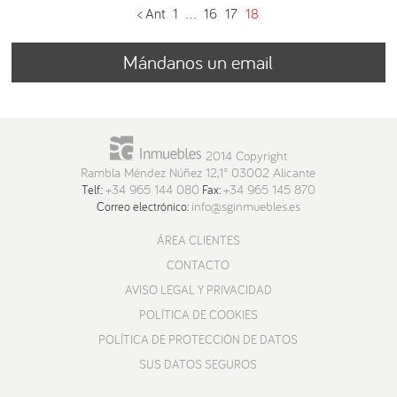
< Ant
1
…
16
17
18
Mándanos un email
2014 Copyright
Rambla Méndez Núñez 12,1° 03002 Alicante
+34 965 144 080
+34 965 145 870
Telf.:
Fax:
info@sginmuebles.es
Correo electrónico:
ÁREA CLIENTES
CONTACTO
AVISO LEGAL Y PRIVACIDAD
POLÍTICA DE COOKIES
POLÍTICA DE PROTECCIÓN DE DATOS
SUS DATOS SEGUROS