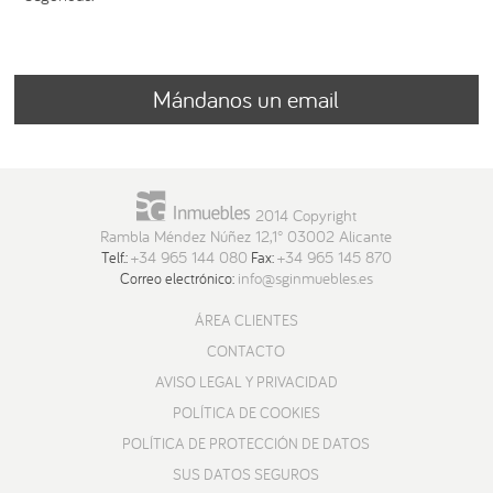
Mándanos un email
2014 Copyright
Rambla Méndez Núñez 12,1° 03002 Alicante
+34 965 144 080
+34 965 145 870
Telf.:
Fax:
info@sginmuebles.es
Correo electrónico:
ÁREA CLIENTES
CONTACTO
AVISO LEGAL Y PRIVACIDAD
POLÍTICA DE COOKIES
POLÍTICA DE PROTECCIÓN DE DATOS
SUS DATOS SEGUROS